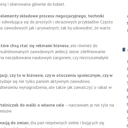
etę i skierowana głównie do kobiet.
elementy składowe procesu negocjacyjnego, techniki
że odwołująca się do prostych i obrazowych przykładów. Często
o zawodowych jak i prywatnych, tak by udowodnić, że warto
które chcą stać się rekinami biznesu
, ale również do
ysublimowanych zawodowych ambicji. Jasne zdefiniowanie
t ona naszpikowana naukowym żargonem, czy niezrozumiałymi
cji, czy to w biznesie, czy w otoczeniu społecznym, czy w
rzydaje się nie tylko paniom aktywnym zawodowo.
iesieniu wynagrodzenia, ale także jak zawalczyć o rabat w
telniczek do walki o własne cele
– nastawiam je nie tyle na
misów.
wacją do zmian
, dla pań niepewnych siebie i bojących się