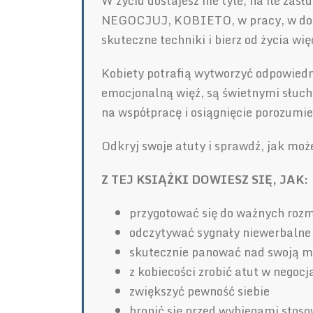
W życiu dostajesz nie tyle, na ile zasł
NEGOCJUJ, KOBIETO, w pracy, w domu i
skuteczne techniki i bierz od życia wię
Kobiety potrafią wytworzyć odpowied
emocjonalną więź, są świetnymi słuc
na współpracę i osiągnięcie porozumie
Odkryj swoje atuty i sprawdź, jak moż
Z TEJ KSIĄŻKI DOWIESZ SIĘ, JAK:
przygotować się do ważnych roz
odczytywać sygnały niewerbalne 
skutecznie panować nad swoją m
z kobiecości zrobić atut w negocj
zwiększyć pewność siebie
bronić się przed wybiegami sto