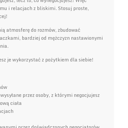
ugujesz, lecz to, co wynegocjujesz! Więc
 relacjach z bliskimi. Stosuj proste,
cej!
nią atmosferę do rozmów, zbudować
haczkami, bardziej od mężczyzn nastawionymi
nia.
esz je wykorzystać z pożytkiem dla siebie!
mów
wysyłane przez osoby, z którymi negocjujesz
ową ciała
acjach
sowanymi przez doświadczonych negocjatorów