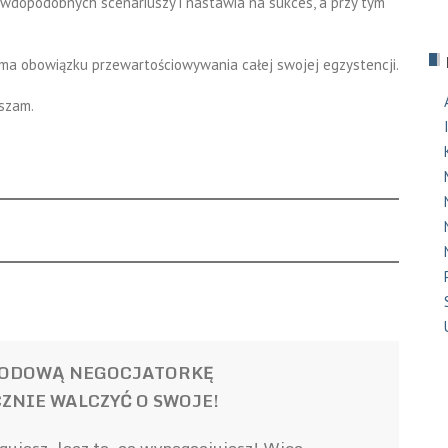
wdopodobnych scenariuszy i nastawia na sukces, a przy tym
ma obowiązku przewartościowywania całej swojej egzystencji.
uszam.
WODOWĄ NEGOCJATORKĘ
ZNIE WALCZYĆ O SWOJE!