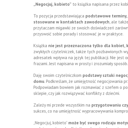
„Negocjuj, kobieto”
to książka napisana przez kobi
To pozycja przedstawiająca
podstawowe terminy, 
stosowane w kontaktach zawodowych
, ale tak
przytaczam migawki ze swoich doświadczeń zarówn
przyswoić sobie porady i stosować je w praktyce.
Książka
nie jest przeznaczona tylko dla kobiet, 
zwykłych czytelniczek, także tych pozbawionych w
adresatek wpływa na język tej publikacji. Nie jes
frazami. Jest napisana w prosty i zrozumiały sposób.
Daję swoim czytelniczkom
podstawy sztuki negocja
domu
. Podkreślam, że umiejętność negocjowania p
Podpowiadam bowiem jak rozmawiać z szefem o podn
sklepie, czy jak rozwiązywać konflikty z dziećmi.
Zależy mi przede wszystkim na
przygotowaniu czy
sukces, co na umiejętność wypracowywania kompro
„Negocjuj, kobieto”
może być swego rodzaju moty