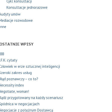
Cykl konsultacji
Konsultacje jednorazowe
Audyty umów
Mediacje rozwodowe
Inne
OSTATNIE WPISY
IBB
J.F.K. cytaty
Człowiek w erze sztucznej inteligencji
Szeroki zakres usług
Błąd poznawczy – co to?
Necessity index
Negotiate, woman!
Bądź przygotowany na każdy scenariusz
Spódnica w negocjacjach
Negocjacje z potężnym Dostawcą