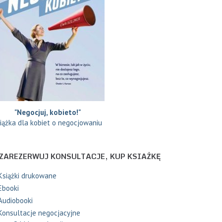
"Negocjuj, kobieto!"
iążka dla kobiet o negocjowaniu
ZAREZERWUJ KONSULTACJE, KUP KSIAŻKĘ
Książki drukowane
Ebooki
Audiobooki
Konsultacje negocjacyjne