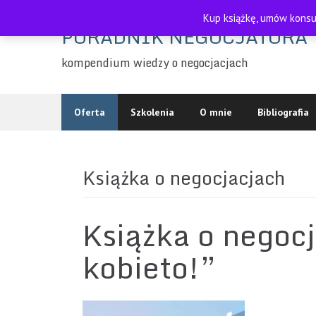
Skip
Kup książkę, umów konsul
to
PORADNIK NEGOCJATORA
content
kompendium wiedzy o negocjacjach
Oferta
Szkolenia
O mnie
Bibliografia
Książka o negocjacjach
Książka o negoc
kobieto!”