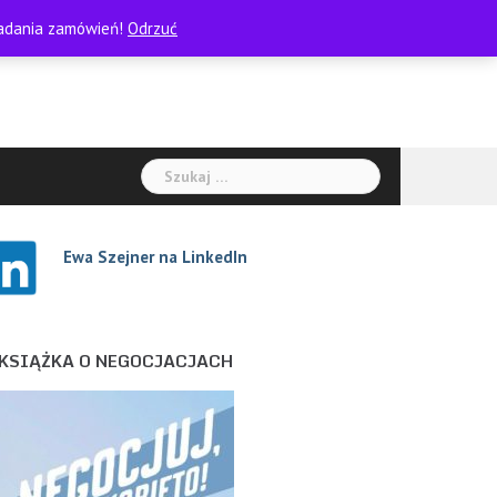
kładania zamówień!
Odrzuć
Szukaj:
Ewa Szejne
r na LinkedIn
KSIĄŻKA O NEGOCJACJACH