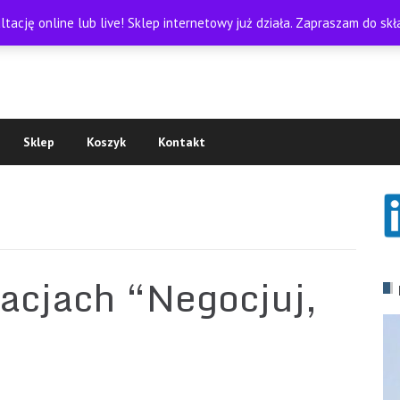
tację online lub live! Sklep internetowy już działa. Zapraszam do s
Sklep
Koszyk
Kontakt
jacjach “Negocjuj,