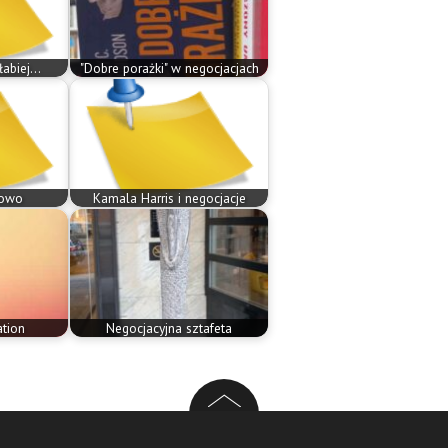
abiej...
"Dobre porażki" w negocjacjach
łowo
Kamala Harris i negocjacje
tion
Negocjacyjna sztafeta