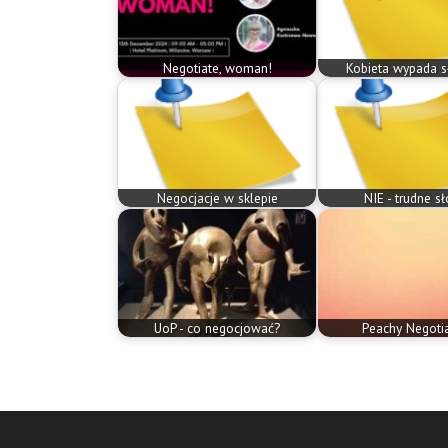
Negotiate, woman!
Kobieta wypada sł
Negocjacje w sklepie
NIE - trudne s
UoP - co negocjować?
Peachy Negotia