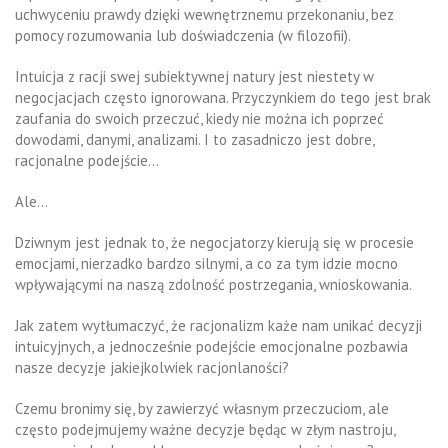
uchwyceniu prawdy dzięki wewnętrznemu przekonaniu, bez
pomocy rozumowania lub doświadczenia (w filozofii).
Intuicja z racji swej subiektywnej natury jest niestety w
negocjacjach często ignorowana. Przyczynkiem do tego jest brak
zaufania do swoich przeczuć, kiedy nie można ich poprzeć
dowodami, danymi, analizami. I to zasadniczo jest dobre,
racjonalne podejście…
Ale…
Dziwnym jest jednak to, że negocjatorzy kierują się w procesie
emocjami, nierzadko bardzo silnymi, a co za tym idzie mocno
wpływającymi na naszą zdolność postrzegania, wnioskowania.
Jak zatem wytłumaczyć, że racjonalizm każe nam unikać decyzji
intuicyjnych, a jednocześnie podejście emocjonalne pozbawia
nasze decyzje jakiejkolwiek racjonlaności?
Czemu bronimy się, by zawierzyć własnym przeczuciom, ale
często podejmujemy ważne decyzje będąc w złym nastroju,