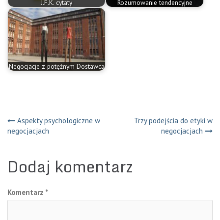
J.F.K. cytaty
Rozumowanie tendencyjne
Negocjacje z potężnym Dostawcą
Nawigacja
Aspekty psychologiczne w
Trzy podejścia do etyki w
negocjacjach
negocjacjach
wpisu
Dodaj komentarz
Komentarz
*