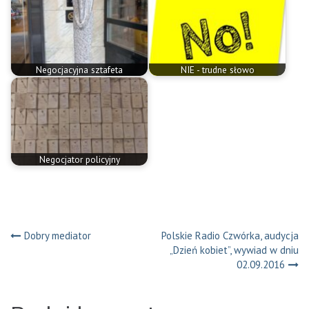
Negocjacyjna sztafeta
NIE - trudne słowo
Negocjator policyjny
Nawigacja
Dobry mediator
Polskie Radio Czwórka, audycja
„Dzień kobiet”, wywiad w dniu
wpisu
02.09.2016