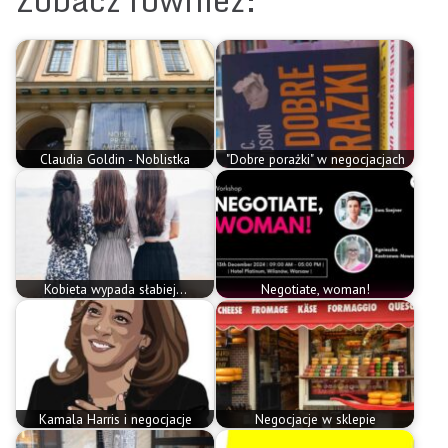
Claudia Goldin - Noblistka
"Dobre porażki" w negocjacjach
Kobieta wypada słabiej...
Negotiate, woman!
Kamala Harris i negocjacje
Negocjacje w sklepie