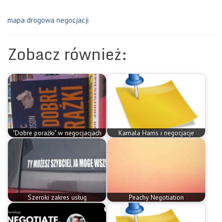
mapa drogowa negocjacji
Zobacz również:
"Dobre porażki" w negocjacjach
Kamala Harris i negocjacje
Szeroki zakres usług
Peachy Negotiation