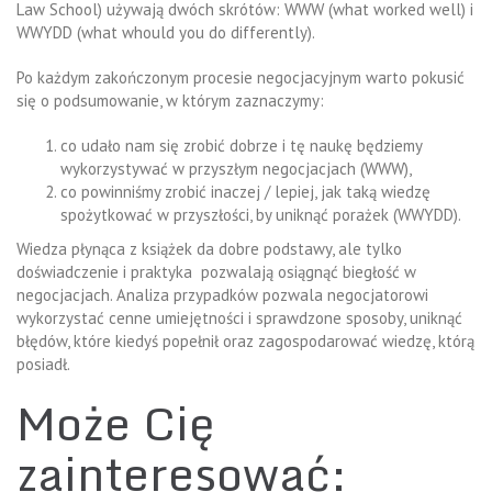
Law School) używają dwóch skrótów: WWW (what worked well) i
WWYDD (what whould you do differently).
Po każdym zakończonym procesie negocjacyjnym warto pokusić
się o podsumowanie, w którym zaznaczymy:
co udało nam się zrobić dobrze i tę naukę będziemy
wykorzystywać w przyszłym negocjacjach (WWW),
co powinniśmy zrobić inaczej / lepiej, jak taką wiedzę
spożytkować w przyszłości, by uniknąć porażek (WWYDD).
Wiedza płynąca z książek da dobre podstawy, ale tylko
doświadczenie i praktyka pozwalają osiągnąć biegłość w
negocjacjach. Analiza przypadków pozwala negocjatorowi
wykorzystać cenne umiejętności i sprawdzone sposoby, uniknąć
błędów, które kiedyś popełnił oraz zagospodarować wiedzę, którą
posiadł.
Może Cię
zainteresować: