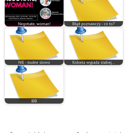
Negotiate, woman!
Błąd poznawczy - co to?
NIE - trudne słowo
Kobieta wypada słabiej...
IBB