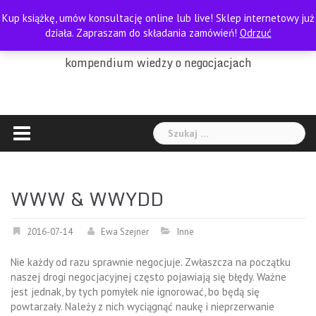
Skip
Kup książkę, umów konsultację online lub live! Sklep internetowy już
to
PORADNIK NEGOCJATORA
działa. Zapraszam do składania zamówień!
Odrzuć
content
kompendium wiedzy o negocjacjach
Szukaj:
WWW & WWYDD
2016-07-14
Ewa Szejner
Inne
Nie każdy od razu sprawnie negocjuje. Zwłaszcza na początku
naszej drogi negocjacyjnej często pojawiają się błędy. Ważne
jest jednak, by tych pomyłek nie ignorować, bo będą się
powtarzały. Należy z nich wyciągnąć naukę i nieprzerwanie