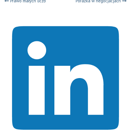
Nawigacja
Prawo małych liczb
Porażka w negocjacjach
wpisu