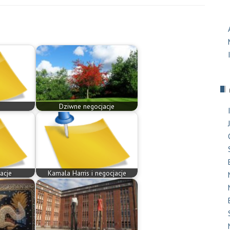
Dziwne negocjacje
acje
Kamala Harris i negocjacje