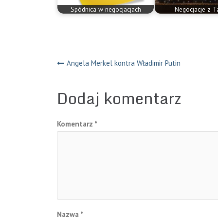
Spódnica w negocjacjach
Negocjacje z T
Nawigacja
Angela Merkel kontra Władimir Putin
wpisu
Dodaj komentarz
Komentarz
*
Nazwa
*