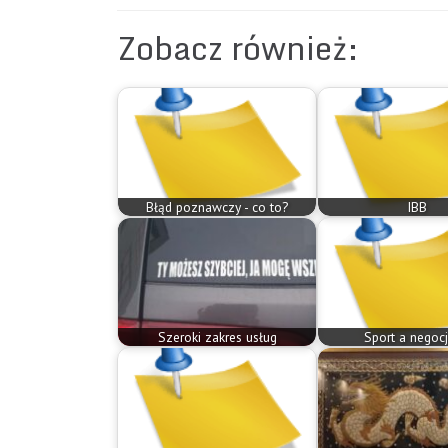
Zobacz również:
Błąd poznawczy - co to?
IBB
Szeroki zakres usług
Sport a negocj