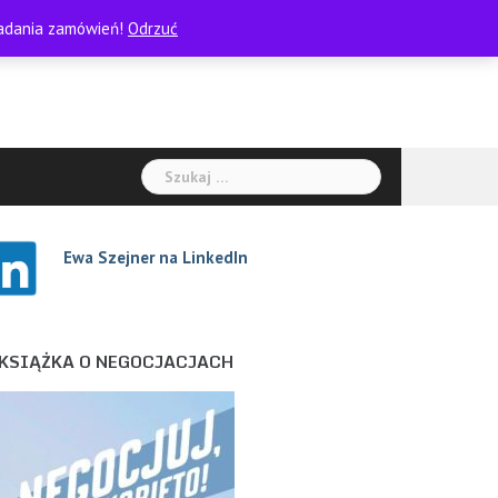
kładania zamówień!
Odrzuć
Szukaj:
Ewa Szejne
r na LinkedIn
KSIĄŻKA O NEGOCJACJACH