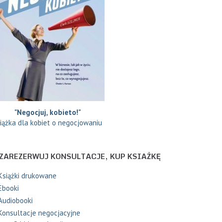
"Negocjuj, kobieto!"
iążka dla kobiet o negocjowaniu
ZAREZERWUJ KONSULTACJE, KUP KSIAŻKĘ
Książki drukowane
Ebooki
Audiobooki
Konsultacje negocjacyjne