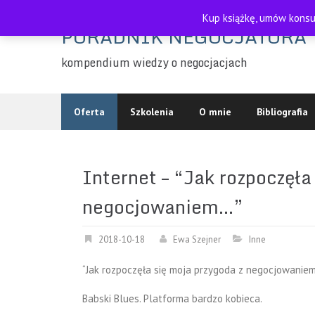
Skip
Kup książkę, umów konsul
to
PORADNIK NEGOCJATORA
content
kompendium wiedzy o negocjacjach
Oferta
Szkolenia
O mnie
Bibliografia
Internet – “Jak rozpoczęła
negocjowaniem…”
2018-10-18
Ewa Szejner
Inne
“Jak rozpoczęła się moja przygoda z negocjowanie
Babski Blues. Platforma bardzo kobieca.