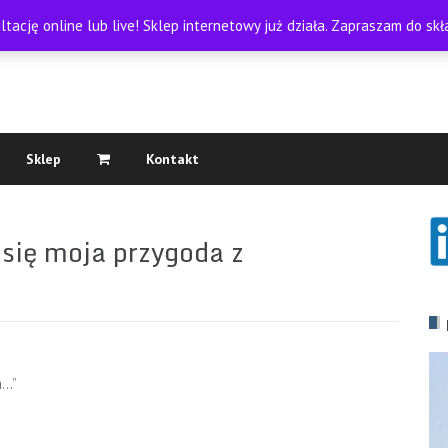
tację online lub live! Sklep internetowy już działa. Zapraszam do s
Sklep
Kontakt
 się moja przygoda z
m…”