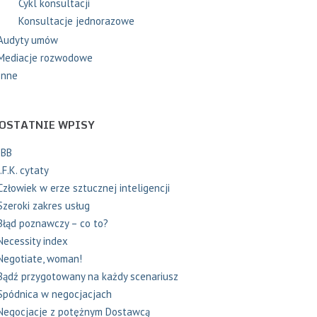
Cykl konsultacji
Konsultacje jednorazowe
Audyty umów
Mediacje rozwodowe
Inne
OSTATNIE WPISY
IBB
J.F.K. cytaty
Człowiek w erze sztucznej inteligencji
Szeroki zakres usług
Błąd poznawczy – co to?
Necessity index
Negotiate, woman!
Bądź przygotowany na każdy scenariusz
Spódnica w negocjacjach
Negocjacje z potężnym Dostawcą