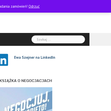
kładania zamówień!
Odrzuć
Szukaj:
Ewa Szejne
r na LinkedIn
KSIĄŻKA O NEGOCJACJACH