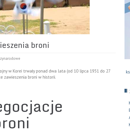
ieszenia broni
dzynarodowe
jny w Korei trwały ponad dwa lata (od 10 lipca 1951 do 27
ks
e zawieszenia broni w historii.
egocjacje
broni