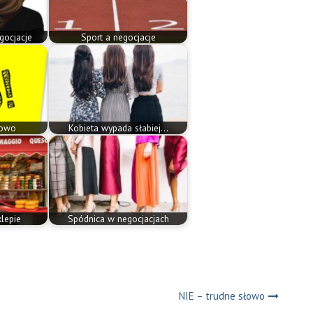
gocjacje
Sport a negocjacje
łowo
Kobieta wypada słabiej...
lepie
Spódnica w negocjacjach
NIE – trudne słowo