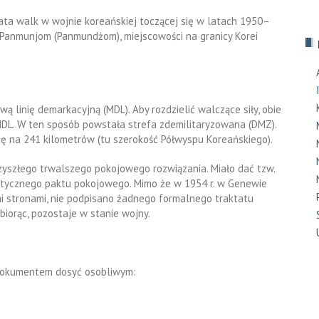
lata walk w wojnie koreańskiej toczącej się w latach 1950–
 Panmunjom (Panmundżom), miejscowości na granicy Korei
 linię demarkacyjną (MDL). Aby rozdzielić walczące siły, obie
MDL. W ten sposób powstała strefa zdemilitaryzowana (DMZ).
ię na 241 kilometrów (tu szerokość Półwyspu Koreańskiego).
rzyszłego trwalszego pokojowego rozwiązania. Miało dać tzw.
atycznego paktu pokojowego. Mimo że w 1954 r. w Genewie
 stronami, nie podpisano żadnego formalnego traktatu
biorąc, pozostaje w stanie wojny.
 dokumentem dosyć osobliwym: