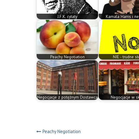
J.F.K. cytaty
Kamala Harris i ne
Peachy Negotiation
NIE - trudne s
Negocjacje z potężnym Dostawcą
Negocjacje w sk
Nawigacja
Peachy Negotiation