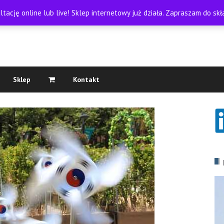
tację online lub live! Sklep internetowy już działa. Zapraszam do s
Sklep
Kontakt