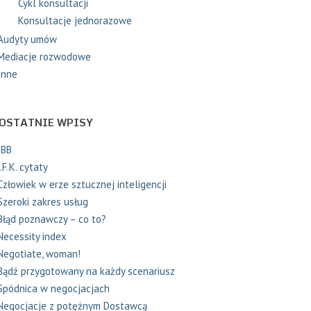
Cykl konsultacji
Konsultacje jednorazowe
Audyty umów
Mediacje rozwodowe
Inne
OSTATNIE WPISY
IBB
J.F.K. cytaty
Człowiek w erze sztucznej inteligencji
Szeroki zakres usług
Błąd poznawczy – co to?
Necessity index
Negotiate, woman!
Bądź przygotowany na każdy scenariusz
Spódnica w negocjacjach
Negocjacje z potężnym Dostawcą