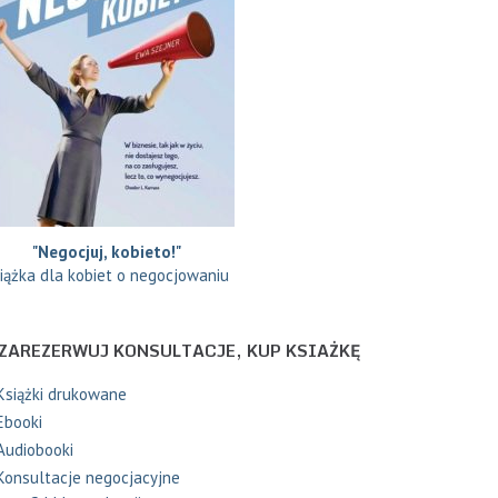
"Negocjuj, kobieto!"
iążka dla kobiet o negocjowaniu
ZAREZERWUJ KONSULTACJE, KUP KSIAŻKĘ
Książki drukowane
Ebooki
Audiobooki
Konsultacje negocjacyjne