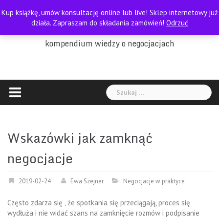
Skip
Kup książkę, umów konsultację online lub live! Sklep internetowy już
to
PORADNIK NEGOCJATORA
działa. Zapraszam do składania zamówień!
Odrzuć
content
kompendium wiedzy o negocjacjach
Szukaj:
Wskazówki jak zamknąć
negocjacje
2019-02-24
Ewa Szejner
Negocjacje w praktyce
Często zdarza się , że spotkania się przeciągają, proces się
wydłuża i nie widać szans na zamknięcie rozmów i podpisanie