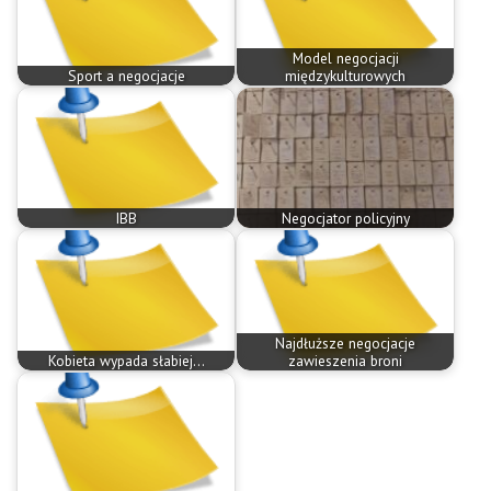
Model negocjacji
Sport a negocjacje
międzykulturowych
IBB
Negocjator policyjny
Najdłuższe negocjacje
Kobieta wypada słabiej...
zawieszenia broni