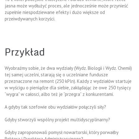
jasna może wydłużyć proces, ale jednocześnie może przynieść
zupełnie niespodziewane efekty i dużo większe od
przeiwdywanych korzyści.
Przykład
Wyobraźmy sobie, że dwa wydziały (Wydz. Biologii i Wydz. Chemii)
tej samej uczelni, starają się o uczelniane fundusze
przeznaczone na remont (250 kPln). Każdy z wydziałów startuje
w wyścigu o pieniądze dla siebie, zakłądając że owe 250 tysięcy
“wygra” w całosci, albo też je “przegra” z konkurentami.
A gdyby tak szefowie obu wydziałów połączyli siły?
Gdyby stworzyli wspólny projekt multidyscyplinarny?
Gdyby zaproponowali pomysł nowartorski, który porwałby
Rektora i Dyrektora Administracyjnego?