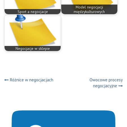
Model negocjacji
Sport a negocjacje
międzykulturowych
Negocjacje w sklepie
Nawigacja
Różnice w negocjacjach
Owocowe procesy
negocjacyjne
wpisu