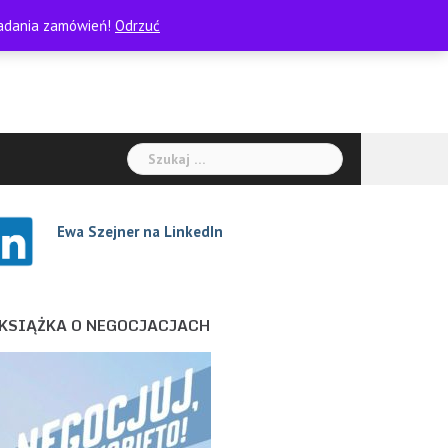
kładania zamówień!
Odrzuć
Szukaj:
Ewa Szejne
r na LinkedIn
KSIĄŻKA O NEGOCJACJACH