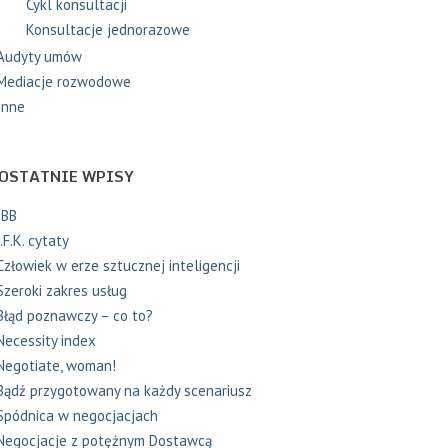
Cykl konsultacji
Konsultacje jednorazowe
Audyty umów
Mediacje rozwodowe
Inne
OSTATNIE WPISY
IBB
J.F.K. cytaty
Człowiek w erze sztucznej inteligencji
Szeroki zakres usług
Błąd poznawczy – co to?
Necessity index
Negotiate, woman!
Bądź przygotowany na każdy scenariusz
Spódnica w negocjacjach
Negocjacje z potężnym Dostawcą