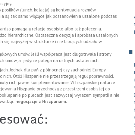
cyjny.
s posiłków (lunch, kolacja) są kontynuacją rozmów
nia są tak samo wiążące jak postanowienia ustalone podczas
ardzo pomagają relacje osobiste albo też polecenia.
rdzo hierarchiczne. Ostateczna decyzja i aprobata ustalonych
 się najwyżej w strukturze i nie biorących udziału w
ółowych umów. Jeśli współpraca jest długotrwała i strony
ych umów, a jedynie polega na ustnych ustaleniach.
cjach. Jednak dla pań z północnej czy zachodniej Europy
ich. Otóż Hiszpanie nie przestrzegają reguł poprawności.
ioty i ich jawne komplementowanie. W hiszpańskiej naturze
jowania Hiszpanie przechodzą z przestrzeni osobistej do
zy poklepanie po plecach jest zazwyczaj wyrazem sympatii a nie
rowadząc
negocjacje z Hiszpanami.
resować: