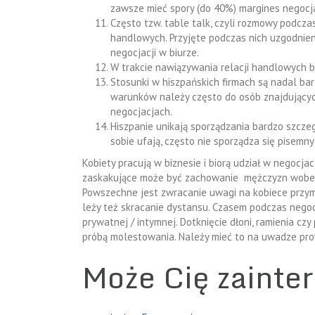
zawsze mieć spory (do 40%) margines negocja
Często tzw. table talk, czyli rozmowy podcza
handlowych. Przyjęte podczas nich uzgodnie
negocjacji w biurze.
W trakcie nawiązywania relacji handlowych b
Stosunki w hiszpańskich firmach są nadal ba
warunków należy często do osób znajdujących
negocjacjach.
Hiszpanie unikają sporządzania bardzo szczeg
sobie ufają, często nie sporządza się pisemn
Kobiety pracują w biznesie i biorą udział w negocja
zaskakujące może być zachowanie mężczyzn wobec n
Powszechne jest zwracanie uwagi na kobiece przym
leży też skracanie dystansu. Czasem podczas negoc
prywatnej / intymnej. Dotknięcie dłoni, ramienia c
próbą molestowania. Należy mieć to na uwadze p
Może Cię zainte