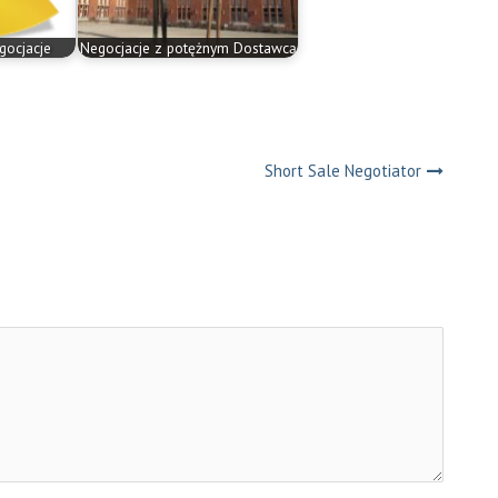
gocjacje
Negocjacje z potężnym Dostawcą
Short Sale Negotiator