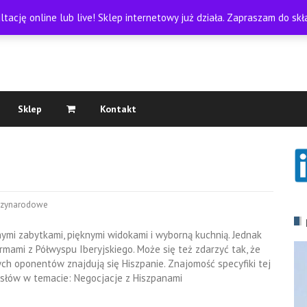
tację online lub live! Sklep internetowy już działa. Zapraszam do s
Sklep
Kontakt
dzynarodowe
nymi zabytkami, pięknymi widokami i wyborną kuchnią. Jednak
mami z Półwyspu Iberyjskiego. Może się też zdarzyć tak, że
ych oponentów znajdują się Hiszpanie. Znajomość specyfiki tej
 słów w temacie: Negocjacje z Hiszpanami