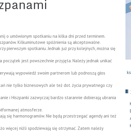
szpanami
nij o umówionym spotkaniu na kilka dni przed terminem.
iszpanów. Kilkuminutowe spóźnienia są akceptowalne.
zy pierwszym spotkaniu. Jednak już przy kolejnych, można się
a początek jest powszechnie przyjęta. Należy jednak unikać
ks
przerywają wypowiedź swoim partnerom lub podnoszą głos
ań nie tylko biznesowych ale też dot. życia prywatnego czy
panie i Hiszpanki zazwyczaj bardzo starannie dobierają ubrania
ółformanej atmosferze.
mają się harmonogramów. Nie będą przestrzegać agendy ani też
żo więcej niźli spodziewają się otrzymać. Zatem należy