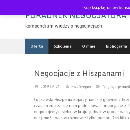
Skip
Kup książkę, umów konsul
to
PORADNIK NEGOCJATORA
content
kompendium wiedzy o negocjacjach
Oferta
Szkolenia
O mnie
Bibliografia
Negocjacje z Hiszpanami
2019-06-21
Ewa Szejner
Negocjacje mię
Co prawda Hiszpania kojarzy nam się głównie z licz
czasem zdarza się nam podejmować negocjacje z fir
negocjujemy u siebie w kraju, jednak w gronie nasz
nacji może nam w rozmowie tylko pomóc. Dziś kilka