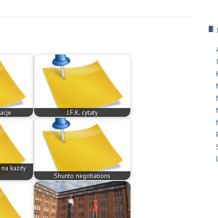
acje
J.F.K. cytaty
 na każdy
Shunto negotiations