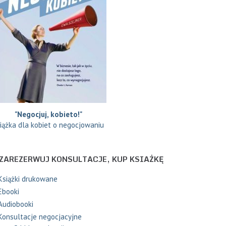
"Negocjuj, kobieto!"
iążka dla kobiet o negocjowaniu
ZAREZERWUJ KONSULTACJE, KUP KSIAŻKĘ
Książki drukowane
Ebooki
Audiobooki
Konsultacje negocjacyjne