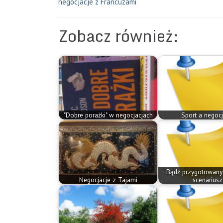
negocjacje z Francuzami
Zobacz również:
"Dobre porażki" w negocjacjach
Sport a negocj
Bądź przygotowany
Negocjacje z Tajami
scenariusz