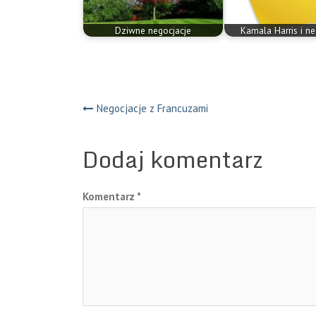
Dziwne negocjacje
Kamala Harris i ne
Nawigacja
Negocjacje z Francuzami
wpisu
Dodaj komentarz
Komentarz
*