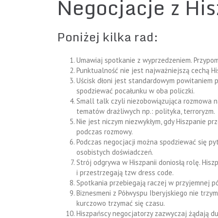
Negocjacje z Hi
Poniżej kilka rad:
Umawiaj spotkanie z wyprzedzeniem. Przypom
Punktualność nie jest najważniejszą cechą H
Uścisk dłoni jest standardowym powitaniem pr
spodziewać pocałunku w oba policzki.
Small talk czyli niezobowiązująca rozmowa n
tematów drażliwych np.: polityka, terroryzm.
Nie jest niczym niezwykłym, gdy Hiszpanie 
podczas rozmowy.
Podczas negocjacji można spodziewać się pyt
osobistych doświadczeń.
Strój odgrywa w Hiszpanii doniosłą rolę. Hisz
i przestrzegają tzw dress code.
Spotkania przebiegają raczej w przyjemnej p
Biznesmeni z Półwyspu Iberyjskiego nie trzy
kurczowo trzymać się czasu.
Hiszpańscy negocjatorzy zazwyczaj żądają du