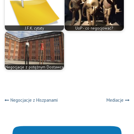
J.F.K. cytaty
UoP - co negocjować?
Negocjacje z potężnym Dostawcą
Nawigacja
Negocjacje z Hiszpanami
Mediacje
wpisu