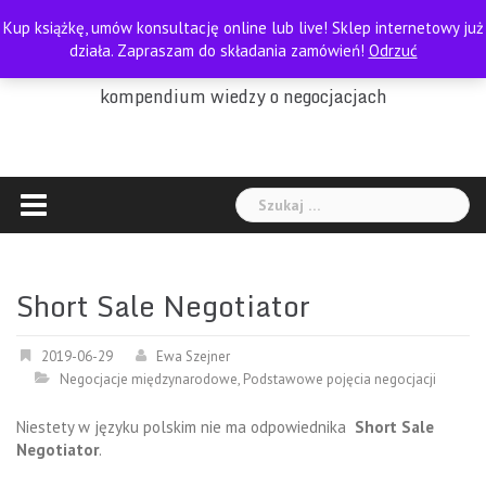
Skip
Kup książkę, umów konsultację online lub live! Sklep internetowy już
to
PORADNIK NEGOCJATORA
działa. Zapraszam do składania zamówień!
Odrzuć
content
kompendium wiedzy o negocjacjach
Szukaj:
Short Sale Negotiator
2019-06-29
Ewa Szejner
Negocjacje międzynarodowe
,
Podstawowe pojęcia negocjacji
Niestety w języku polskim nie ma odpowiednika
Short Sale
Negotiator
.