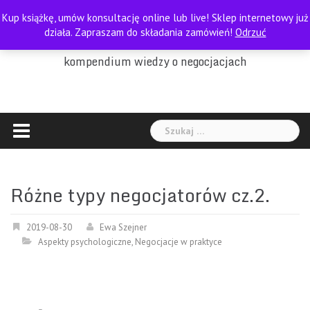
Skip
Kup książkę, umów konsultację online lub live! Sklep internetowy już
to
PORADNIK NEGOCJATORA
działa. Zapraszam do składania zamówień!
Odrzuć
content
kompendium wiedzy o negocjacjach
Szukaj:
Różne typy negocjatorów cz.2.
2019-08-30
Ewa Szejner
Aspekty psychologiczne
,
Negocjacje w praktyce