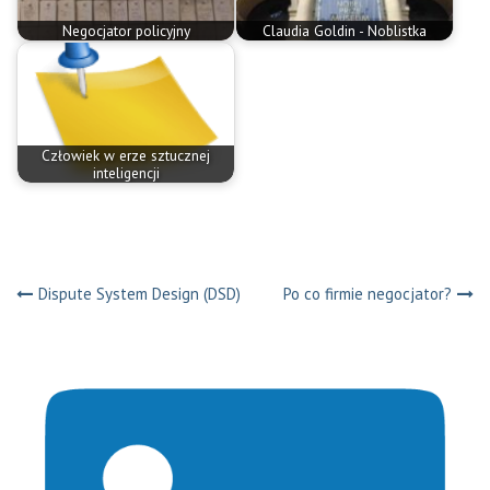
Negocjator policyjny
Claudia Goldin - Noblistka
Człowiek w erze sztucznej
inteligencji
Nawigacja
Dispute System Design (DSD)
Po co firmie negocjator?
wpisu