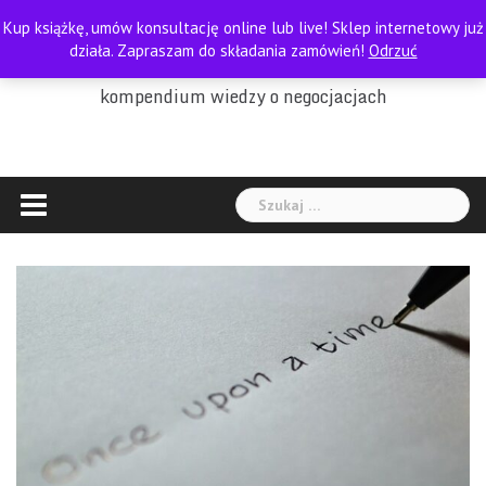
Skip
Kup książkę, umów konsultację online lub live! Sklep internetowy już
to
PORADNIK NEGOCJATORA
działa. Zapraszam do składania zamówień!
Odrzuć
content
kompendium wiedzy o negocjacjach
Szukaj: