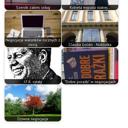
Szeroki zakres usług
Kobieta wypada słabiej...
Negocjacje warunków rocznych z
siecią
Claudia Goldin - Noblistka
J.F.K. cytaty
"Dobre porażki" w negocjacjach
Dziwne negocjacje